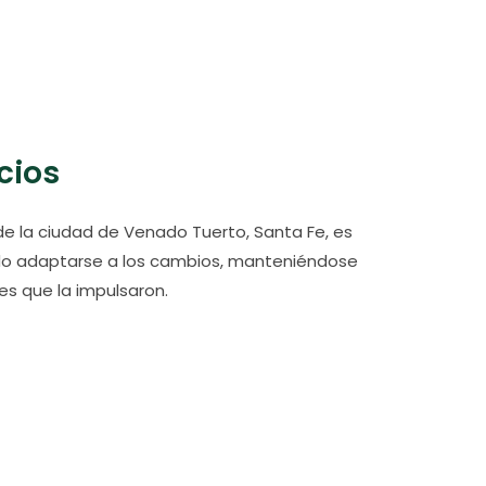
NEONATOLOGÍA
LABORATORIO
cios
 de la ciudad de Venado Tuerto, Santa Fe, es
ido adaptarse a los cambios, manteniéndose
ores que la impulsaron.
INTERNACIÓN
OFTALMOLOGÍA