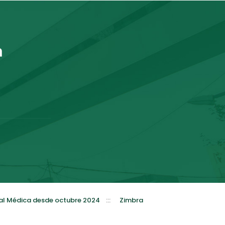
al Médica desde octubre 2024
:::
Zimbra