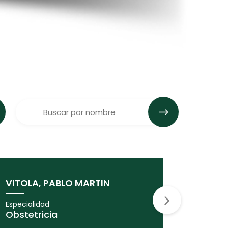
VITOLA, PABLO MARTIN
VANSTR
Especialidad
Especiali
Obstetricia
Obstetr