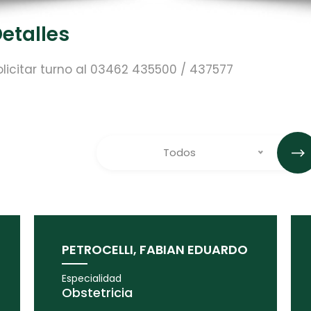
etalles
olicitar turno al 03462 435500 / 437577
Todos
PETROCELLI, FABIAN EDUARDO
Especialidad
Obstetricia