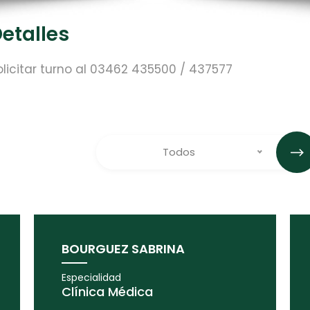
etalles
olicitar turno al 03462 435500 / 437577
Todos
BOURGUEZ SABRINA
Especialidad
Clínica Médica