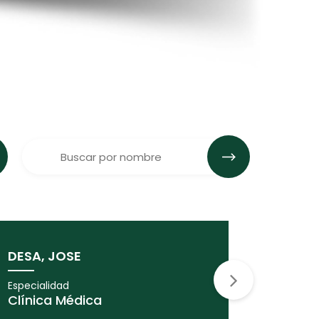
DESA, JOSE
MATKO
Especialidad
Especiali
Clínica Médica
Clínica